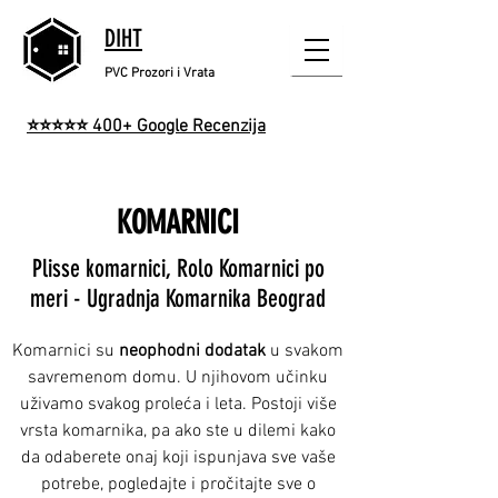
DIHT
PVC Prozori i Vrata
⭐
⭐
⭐
⭐
⭐
400+ Google Recenzija
KOMARNICI
Plisse komarnici, Rolo Komarnici po
meri - Ugradnja Komarnika Beograd
Komarnici su
neophodni dodatak
u svakom
savremenom domu. U njihovom učinku
uživamo svakog proleća i leta. Postoji više
vrsta komarnika, pa ako ste u dilemi kako
da odaberete onaj koji ispunjava sve vaše
potrebe, pogledajte i pročitajte sve o