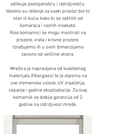
odlikuje postojanošću i izdrzljivošću.
Idealno su rešenje za svaki prostor bio to
stan ili kuća, kako bi se zaštitili od
komaraca i raznih insekata.
Rolo komarnici se mogu montirati na
prozore, vrata i krovne prozore.
Izrađujemo ih u svim dimenzijama
zavisno od veličine otvora.
Mrežica je napravljena od kvalitetnog
materijala (fiberglass) te je otporna na
sve vremenske uslove, UV zraačenja,
cepanje i godine eksploatacije. Za ovaj
komarnik se dobija garancija od 2
godine na izdrzljivost mreže.