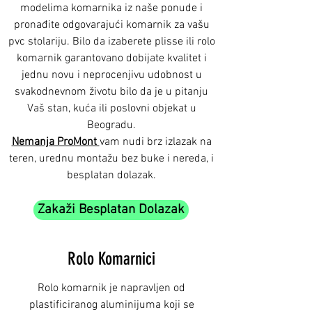
modelima komarnika iz naše ponude i
pronađite odgovarajući komarnik za vašu
pvc stolariju. Bilo da izaberete plisse ili rolo
komarnik garantovano dobijate kvalitet i
jednu novu i neprocenjivu udobnost u
svakodnevnom životu bilo da je u pitanju
Vaš stan, kuća ili poslovni objekat u
Beogradu.
Nemanja ProMont
vam nudi brz izlazak na
teren, urednu montažu bez buke i nereda, i
besplatan dolazak.
Zakaži Besplatan Dolazak
Rolo Komarnici
Rolo komarnik je napravljen od
plastificiranog aluminijuma koji se