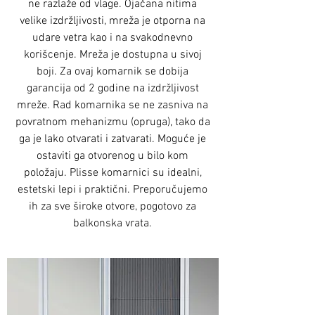
ne razlaže od vlage. Ojačana nitima
velike izdržljivosti, mreža je otporna na
udare vetra kao i na svakodnevno
korišcenje. Mreža je dostupna u sivoj
boji. Za ovaj komarnik se dobija
garancija od 2 godine na izdržljivost
mreže. Rad komarnika se ne zasniva na
povratnom mehanizmu (opruga), tako da
ga je lako otvarati i zatvarati. Moguće je
ostaviti ga otvorenog u bilo kom
položaju. Plisse komarnici su idealni,
estetski lepi i praktični. Preporučujemo
ih za sve široke otvore, pogotovo za
balkonska vrata.